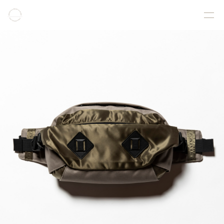
COLLECTION
PRODUCT
GALLERY
ONLINE STORE
STORELIST
ABOUT
FACEBOOK
INSTAGRAM