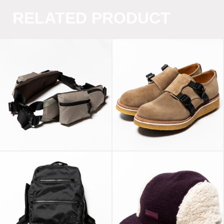
RELATED PRODUCT
Super Buck Double
PVC Canvas
Monk “Conceal”
“Reinforce”
Gaucho