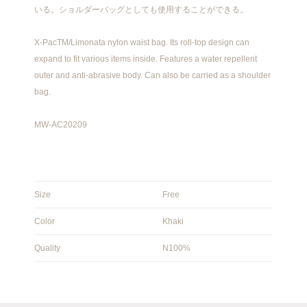
いる。ショルダーバッグとしても使用することができる。
X-PacTM/Limonata nylon waist bag. Its roll-top design can
expand to fit various items inside. Features a water repellent
outer and anti-abrasive body. Can also be carried as a shoulder
bag.
MW-AC20209
Size
Free
Color
Khaki
Quality
N100%