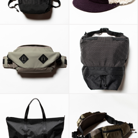
X-Pac™ “RAD” x
Retro Fleece Melton
master-piece
Jet Cap D.Purple
PVC Canvas
X-Pac™/Spectra®
“Retrofitted”
“Lid”