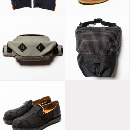
Slit Knit Unit Stole
Super Buck Slip-on
Navy
Gaucho
PVC Canvas
X-Pac™/Spectra®
“Retrofitted”
“Lid”