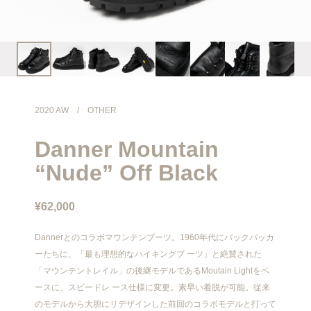
info@meanswhile.net
2020 AW
/
OTHER
Danner Mountain
“Nude” Off Black
¥62,000
Dannerとのコラボマウンテンブーツ。1960年代にバックパッカ
ーたちに、「最も理想的なハイキングブ ーツ」と絶賛された
「マウンテントレイル」の後継モデルであるMoutain Lightをベ
ースに、スピードレ ース仕様に変更。素早い着脱が可能。従来
のモデルから大胆にリデザインした前回のコラボモデルと打って