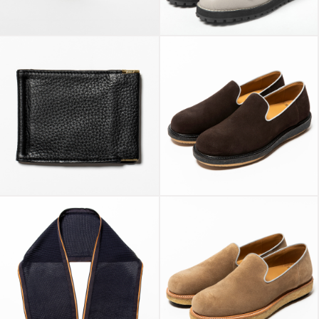
Transition Color
Danner Mountain
Glass Gold/Brown
“Nude” Light Grey
Leather Money Clip
Super Buck Slip-on
Off Black
Coffee