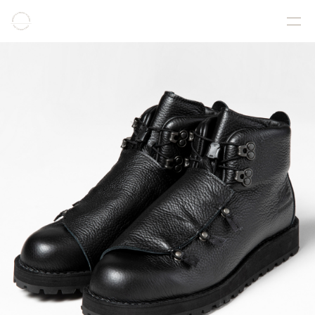
COLLECTION
PRODUCT
GALLERY
ONLINE STORE
STORELIST
ABOUT
FACEBOOK
INSTAGRAM