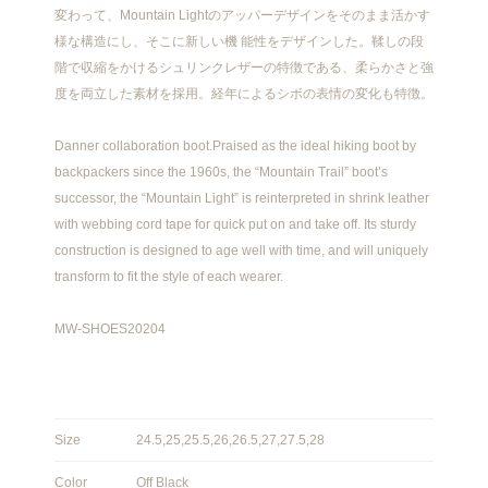
変わって、Mountain Lightのアッパーデザインをそのまま活かす
様な構造にし、そこに新しい機 能性をデザインした。鞣しの段
階で収縮をかけるシュリンクレザーの特徴である、柔らかさと強
度を両立した素材を採用。経年によるシボの表情の変化も特徴。
Danner collaboration boot.Praised as the ideal hiking boot by
backpackers since the 1960s, the “Mountain Trail” boot’s
successor, the “Mountain Light” is reinterpreted in shrink leather
with webbing cord tape for quick put on and take off. Its sturdy
construction is designed to age well with time, and will uniquely
transform to fit the style of each wearer.
MW-SHOES20204
Size
24.5,25,25.5,26,26.5,27,27.5,28
Color
Off Black