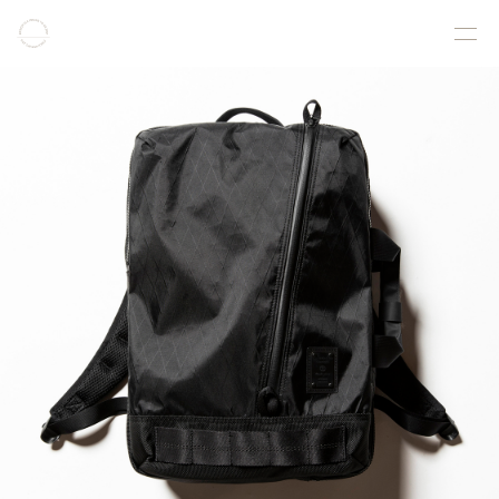
COLLECTION
PRODUCT
GALLERY
ONLINE STORE
STORELIST
ABOUT
FACEBOOK
INSTAGRAM