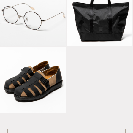
Transition Color
X-Pac™ “TOTE” x
Glass Black/Green
master-piece
Super Buck Gurkha
Slip-on Gaucho