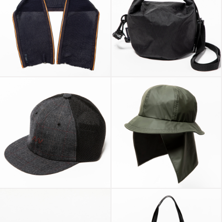
Slit Knit Unit Stole
Navy
X-Pac™ “Kinchaku”
Glen Check Mesh
Rubber Cloth Shade
Cap Coal
Cover Coal