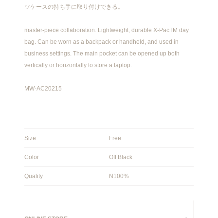
ツケースの持ち手に取り付けできる。
master-piece collaboration. Lightweight, durable X-PacTM day
bag. Can be worn as a backpack or handheld, and used in
business settings. The main pocket can be opened up both
vertically or horizontally to store a laptop.
MW-AC20215
Size
Free
Color
Off Black
Quality
N100%