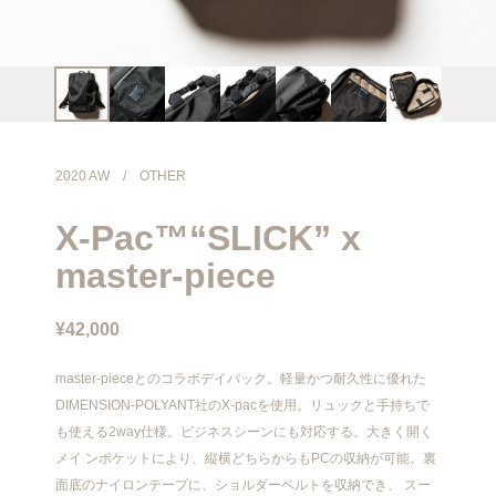
info@meanswhile.net
2020 AW
/
OTHER
X-Pac™“SLICK” x
master-piece
¥42,000
master-pieceとのコラボデイパック。軽量かつ耐久性に優れた
DIMENSION-POLYANT社のX-pacを使用。リュックと手持ちで
も使える2way仕様。ビジネスシーンにも対応する。大きく開く
メイ ンポケットにより、縦横どちらからもPCの収納が可能。裏
面底のナイロンテープに、ショルダーベルトを収納でき、 スー