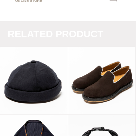
ONLINE STORE
RELATED PRODUCT
Dress Flannel
Fisherman Cap
Super Buck Slip-on
Navy
Coffee