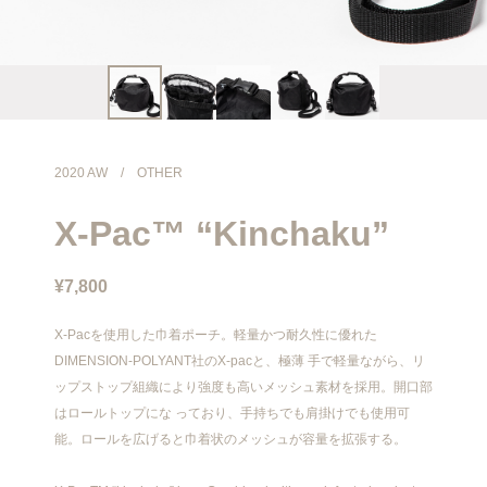
info@meanswhile.net
2020 AW
/
OTHER
X-Pac™ “Kinchaku”
¥7,800
X-Pacを使用した巾着ポーチ。軽量かつ耐久性に優れた
DIMENSION-POLYANT社のX-pacと、極薄 手で軽量ながら、リ
ップストップ組織により強度も高いメッシュ素材を採用。開口部
はロールトップにな っており、手持ちでも肩掛けでも使用可
能。ロールを広げると巾着状のメッシュが容量を拡張する。