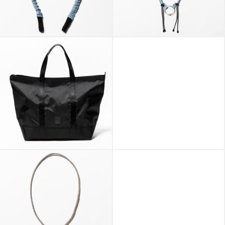
Bungee Leather
Bungee Leather
Glass Cord Sax
Neck Strap Sax
X-Pac™ “TOTE” x
X-Pac™/Spectra®
master-piece
“Outside”