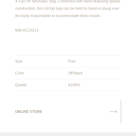
X-PacTM “kinchaku” bag. Combined with mesh featuring ripstop
construction, this roll top bag can be held by hand or slung over
the body. Expandable to accommodate items inside.
MW-AC20213
Size
Free
Color
Off Black
Quality
N100%
ONLINE STORE