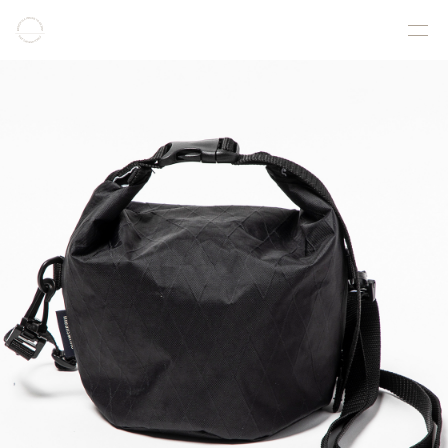
COLLECTION
PRODUCT
GALLERY
ONLINE STORE
STORELIST
ABOUT
FACEBOOK
INSTAGRAM