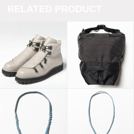
RELATED PRODUCT
Danner Mountain
X-Pac™/Spectra®
“Nude” Light Grey
“Lid”