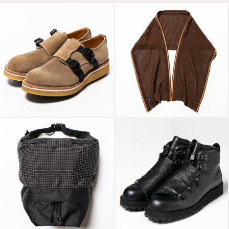
Super Buck Double
Monk “Conceal”
Slit Knit Unit Stole
Gaucho
Brown
X-Pac™/Spectra®
Danner Mountain
“Lid”
“Nude” Off Black