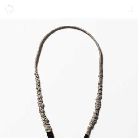
COLLECTION
PRODUCT
GALLERY
ONLINE STORE
STORELIST
ABOUT
FACEBOOK
INSTAGRAM