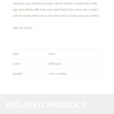
Glasses cord Soft yet durable, shrink leather construction.Will
age beautifully with time and wear.Parts that come into contact
with the body when worn over the neck is flat to ensure comfort.
MW-AC20202
Size
Free
Color
Off Black
Quality
Cow Leather
RELATED PRODUCT