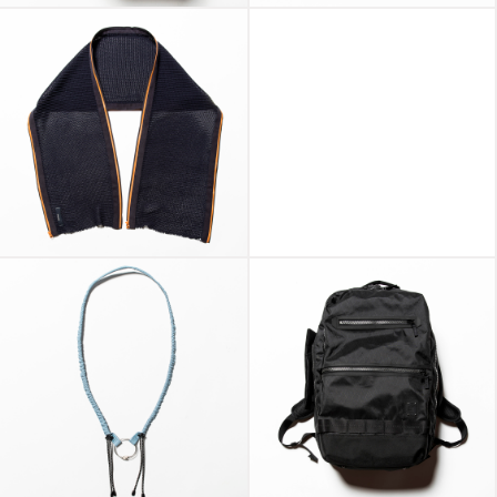
Transition Color
Slit Knit Unit Stole
Glass Gunmetal/
Navy
Sapphire Blue
Bungee Leather
X-Pac™ “RAD” x
Neck Strap Sax
master-piece