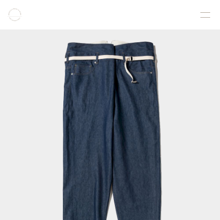
COLLECTION
PRODUCT
GALLERY
ONLINE STORE
STORELIST
ABOUT
FACEBOOK
INSTAGRAM