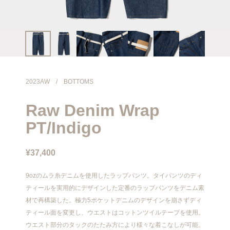
info@meanswhile.net
2023AW
/
BOTTOMS
Raw Denim Wrap
PT/Indigo
¥37,400
9ozのムラ糸デニムを使用したラップパンツ。タイパンツのディ
ティールを実用的にデザインした定番のラップパンツをデニム素
材で再構築した。極力5ポケットデニムのデザインを崩さずディ
ティール面を変更し、ウエストはコットンツイルテープを使用。
ウエスト部分のタックのたたみ方により様々な着こなしが可能。