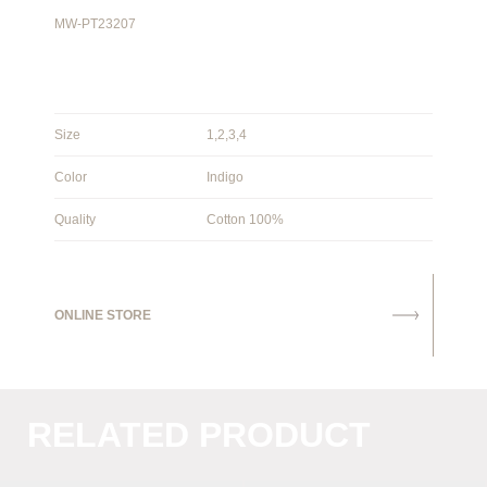
MW-PT23207
Size
1,2,3,4
Color
Indigo
Quality
Cotton 100%
ONLINE STORE
RELATED PRODUCT