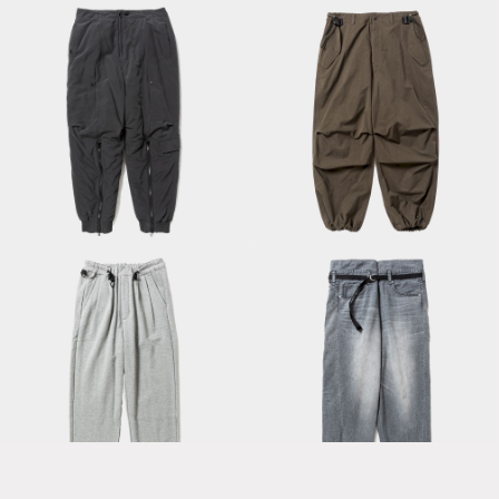
Padding Flight
Light Mil Cloth
PT/Lamp Black
Snow PT/Olive
Fatigue Sweat
Fade Denim Wrap
PT/Moku
PT/Off Black