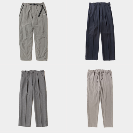
Active Insulation
Climbing
Side Zip Wool
PT×GRAMICCI/Grey
Slacks/Navy
Side Zip Polyester
Uneven Fabric Slim
Slacks/Grey
Slacks/Grey