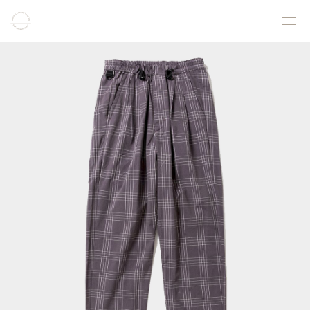
COLLECTION
PRODUCT
GALLERY
ONLINE STORE
STORELIST
ABOUT
FACEBOOK
INSTAGRAM