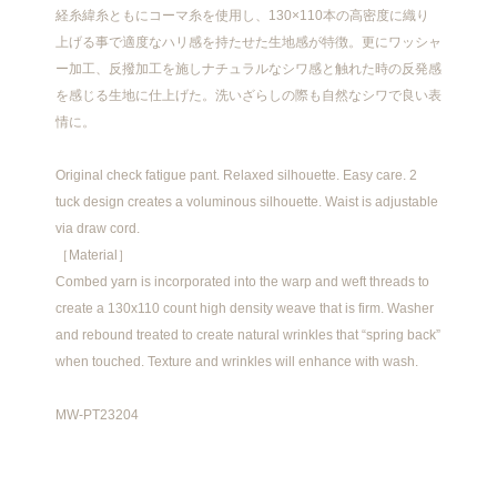
経糸緯糸ともにコーマ糸を使用し、130×110本の高密度に織り
上げる事で適度なハリ感を持たせた生地感が特徴。更にワッシャ
ー加工、反撥加工を施しナチュラルなシワ感と触れた時の反発感
を感じる生地に仕上げた。洗いざらしの際も自然なシワで良い表
情に。
Original check fatigue pant. Relaxed silhouette. Easy care. 2
tuck design creates a voluminous silhouette. Waist is adjustable
via draw cord.
［Material］
Combed yarn is incorporated into the warp and weft threads to
create a 130x110 count high density weave that is firm. Washer
and rebound treated to create natural wrinkles that “spring back”
when touched. Texture and wrinkles will enhance with wash.
MW-PT23204