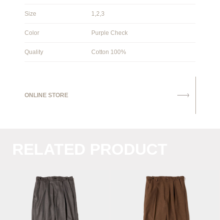
Size
1,2,3
Color
Purple Check
Quality
Cotton 100%
ONLINE STORE
RELATED PRODUCT