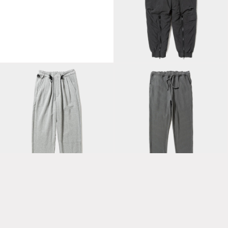
Side Zip Polyester
Padding Flight
Slacks/Off Black
PT/Lamp Black
Fatigue Sweat
Uneven Fabric Slim
PT/Moku
Slacks/Charcoal