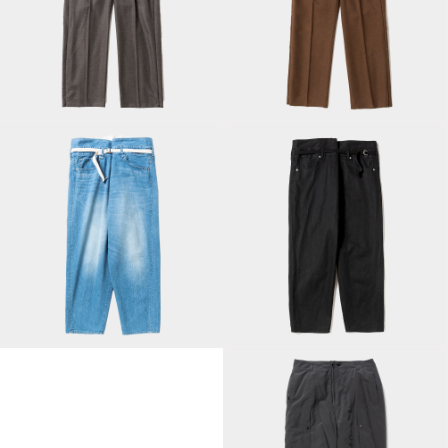
Side Zip Wool
Side Zip Polyester
Slacks/Charcoal
Slacks/Brown
Fade Denim Wrap
Raw Denim Wrap
PT/Indigo
PT/Off Black