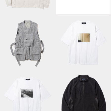
Photograph L/S
Balaclava
Tee/Off White A
Hoodie/Off Black
Abstract
Body Armor Knit
Photograph Tee/Off
Vest/Grey
White B
Abstract
PrimaLoft® Active