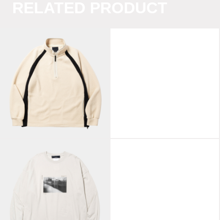
RELATED PRODUCT
Polartec®
Breathable
Fade Pad
Fleece/Natural
Hoodie/Charcoal
Abstract
SOLOTEX Waffle