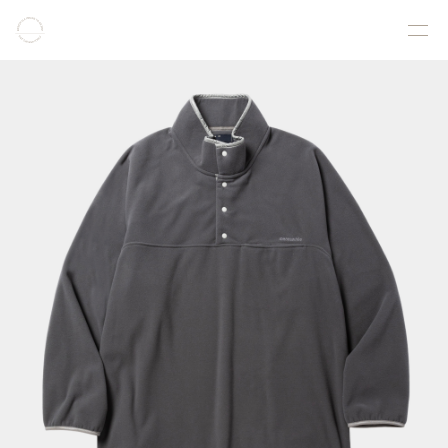
COLLECTION
PRODUCT
GALLERY
ONLINE STORE
STORELIST
ABOUT
FACEBOOK
INSTAGRAM