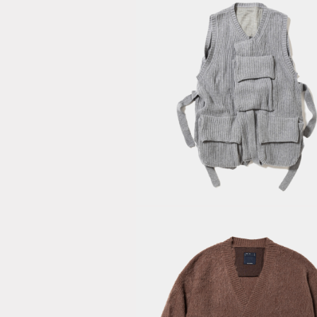
Body Armor
Knit Vest/Gr