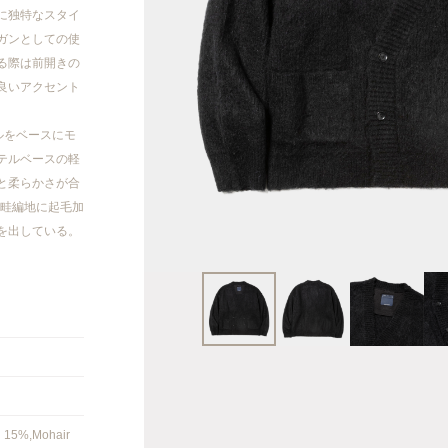
2023AW
に独特なスタイ
ガンとしての使
2023SS
る際は前開きの
良いアクセント
2022AW
テルをベースにモ
テルベースの軽
2022SS
と柔らかさが合
片畦編地に起毛加
2021AW
を出している。
2021SS
20AW/21SS
2020AW
2020 SS
l 15%,Mohair