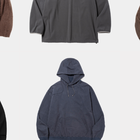
le
Polartec®
Wind Pro P/O
F
rown
JKT/Grey
Ho
Fade Pad
Hoodie/Navy