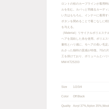
ロントの袷のカーブラインが着用時
ルを生む。カバっと羽織るカーディ
い方はもちろん、インナーに着用す
ボタンを閉めることで着こなしに程
FACEBOOK
INSTAGRAM
を与える。
［Material］リサイクルポリエス
ヘアを混紡した糸を使用。ポリエス
量性とハリ感に、モヘアの長い毛足
info@meanswhile.net
わさった独特の質感が特徴。7Gの
工を掛けており、ボリュームとハリ
MW-KT25203
Size
1/2/3/4
Color
Off Black
Quality
Acryl 37%,Nylon 35%,Woo