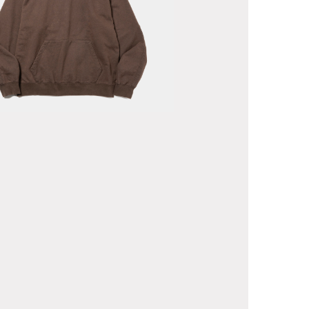
ade Pad
odie/Charcoal