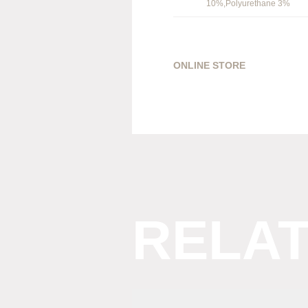
10%,Polyurethane 3%
ONLINE STORE
RELA