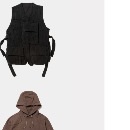
ody Armor
it Vest/Off
ack