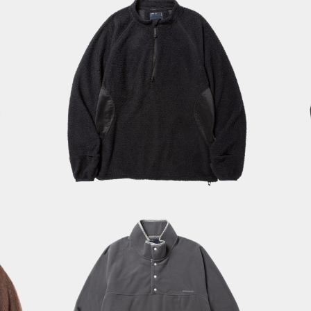
PrimaLoft®
Active Half-zip
Base
B
Layer/Off
Kn
ey
Black
Bl