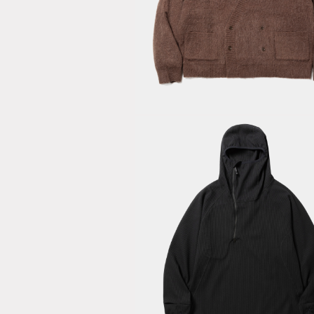
Mohair Doub
Knit
Cardigan/B
SOLOTEX
Waffle
Balaclava
Hoodie/Off
Black