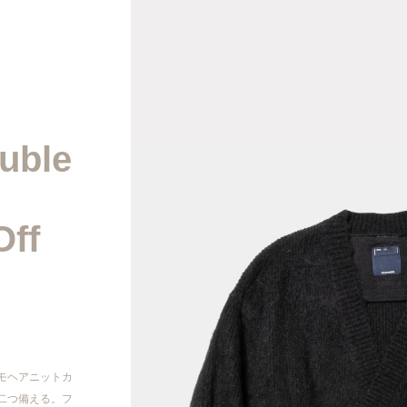
2026AW
uble
2026SS
2025AW
Off
2025SS
2024AW
2024SS
モヘアニットカ
二つ備える。フ