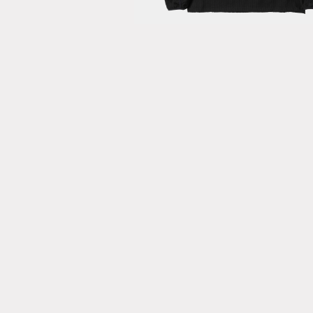
ONLINE STORE
© meanswhile