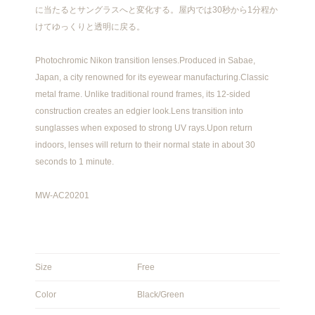
に当たるとサングラスへと変化する。屋内では30秒から1分程か
けてゆっくりと透明に戻る。
Photochromic Nikon transition lenses.Produced in Sabae,
Japan, a city renowned for its eyewear manufacturing.Classic
metal frame. Unlike traditional round frames, its 12-sided
construction creates an edgier look.Lens transition into
sunglasses when exposed to strong UV rays.Upon return
indoors, lenses will return to their normal state in about 30
seconds to 1 minute.
MW-AC20201
Size
Free
Color
Black/Green