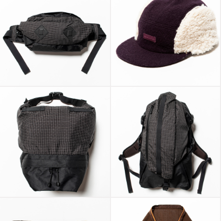
X-Pac™/Spectra®
Retro Fleece Melton
“Retrofitted”
Jet Cap D.Purple
X-Pac™/Spectra®
X-Pac™/Spectra®
“Lid”
“Outside”