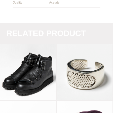
Quality
Acetate
RELATED PRODUCT
Danner Mountain
Thimbles Ring
“Nude” Off Black
Silver