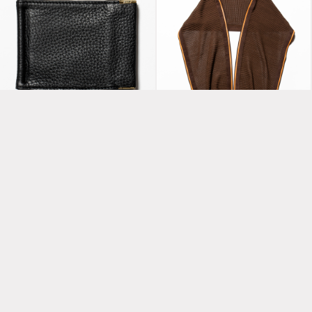
Leather Money Clip
Slit Knit Unit Stole
Off Black
Brown
Activist Mesh
Fisherman Cap