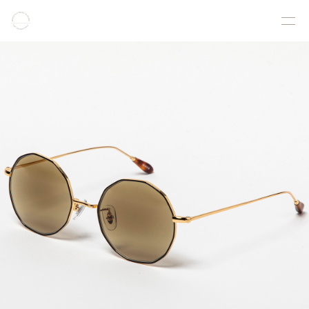
COLLECTION
PRODUCT
GALLERY
ONLINE STORE
STORELIST
ABOUT
FACEBOOK
INSTAGRAM