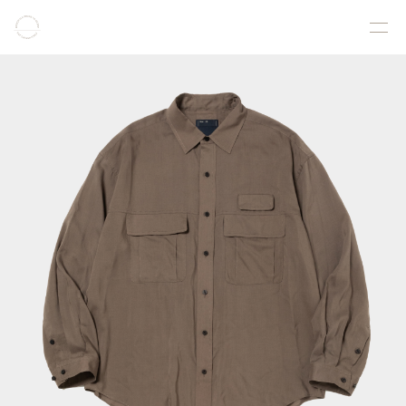
COLLECTION
PRODUCT
GALLERY
ONLINE STORE
STORELIST
ABOUT
FACEBOOK
INSTAGRAM