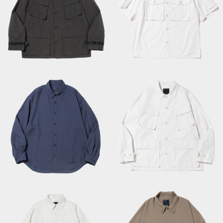
Trinity Chambray
Trinity Chambray
Fatigue
Safari S/S SH/RGB
Blouson/Ivory Black
White
Trinity Chambray
Breathable Side Slit
Fatigue
L/S SH/Navy
Blouson/RGB White