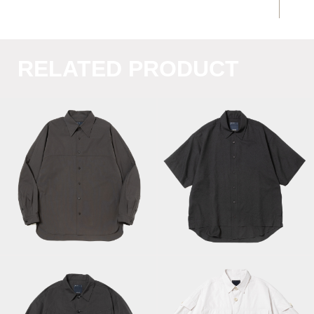
RELATED PRODUCT
Trinity Chambray
Yoke Sleeve
Breathable Side Slit
SH/Graphite
S/S SH/Off Black