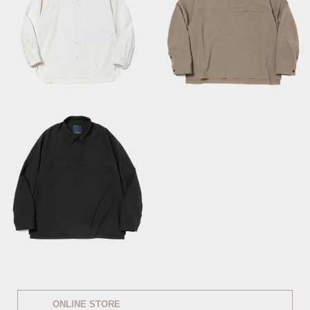
Trinity Chambray
Yoke Sleeve
Half-zip Pullover
SH/RGB White
SH/Raw Umber
Half-zip Pullover
SH/Off Black
ONLINE STORE