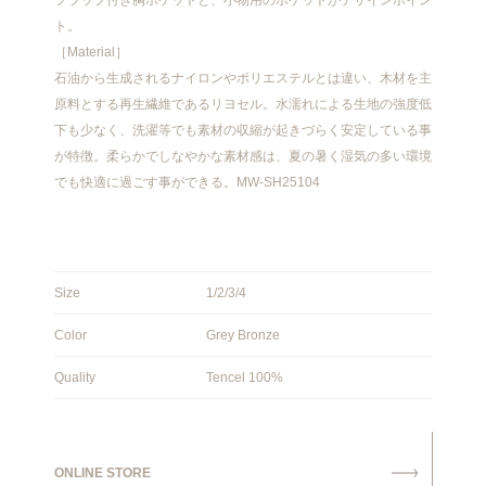
フラップ付き胸ポケットと、小物用のポケットがデザインポイン
ト。
［Material］
石油から生成されるナイロンやポリエステルとは違い、木材を主
原料とする再生繊維であるリヨセル。水濡れによる生地の強度低
下も少なく、洗濯等でも素材の収縮が起きづらく安定している事
が特徴。柔らかでしなやかな素材感は、夏の暑く湿気の多い環境
でも快適に過ごす事ができる。MW-SH25104
Size
1/2/3/4
Color
Grey Bronze
Quality
Tencel 100%
ONLINE STORE