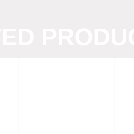
TED PRODU
Lyosell
Tr
Lightweight
C
Luggage
Yo