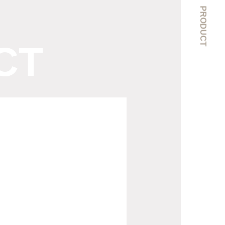
PRODUCT
CT
inity
hambray
ke Sleeve