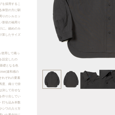
2023AW
ブを採用するこ
る体型の方に馴
2023SS
周りのシルエッ
い形状の袖周り
計に。細めのカ
2022AW
計算したサイズ
2022SS
を使用して織っ
2021AW
を設定したの
(基礎となる色
2021SS
oise(違和感の
それぞれの要素
20AW/21SS
再度、織りで掛
は決して出せな
を作り出してい
2020AW
・打ち込み本数
やシワの入り方
2020 SS
着いた黄金比に