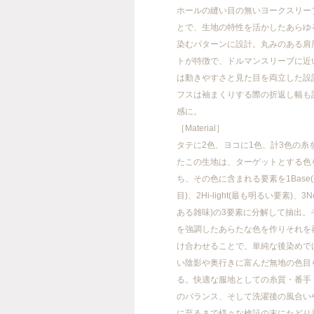
ホールの縫い目の無いヨークスリー
とで、生地の特性を活かしたあらゆ
染むパターンに設計。丸みのある肩
トが特徴で、ドルマンスリーブに近
FACEBOOK
INSTAGRAM
は動きやすさと見た目を両立した設
フスは袖まくりする際の折返し幅も
感に。
［Material］
info@meanswhile.net
タテに2色、ヨコに1色、計3色の糸
たこの生地は、ターゲットとする色
ち、その色に含まれる要素を1Base
目)、2Hi-light(最も明るい要素)、3N
ある雑味)の3要素に分解して抽出。
を強調したあらたな色を作りそれを
け合わせることで、単純な後染めで
い陰影や奥行きに富んだ無地の色目
る。快適な服地としての糸質・番手
のバランス、そして洗濯後の風合い
に至るまで様々な検証の末にたどり