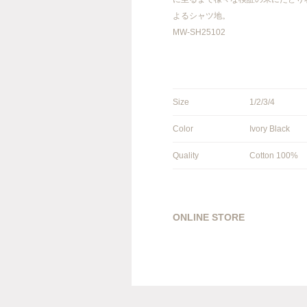
よるシャツ地。
MW-SH25102
Size
1/2/3/4
Color
Ivory Black
Quality
Cotton 100%
ONLINE STORE