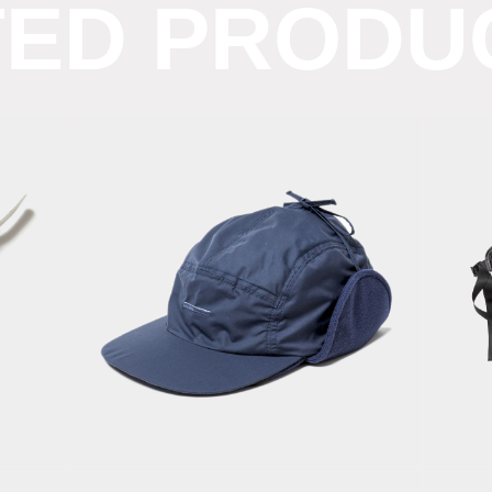
TED PRODU
C
d
Polartec®
N
ty
Fleece Cover
D
Cap/Navy
“