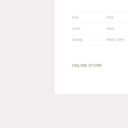
Size
Free
Color
Navy
Quality
Wool 100%
ONLINE STORE