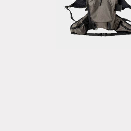
Road Hike
Pack/Charco