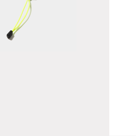
ungee Cord
lder/Safety
llow