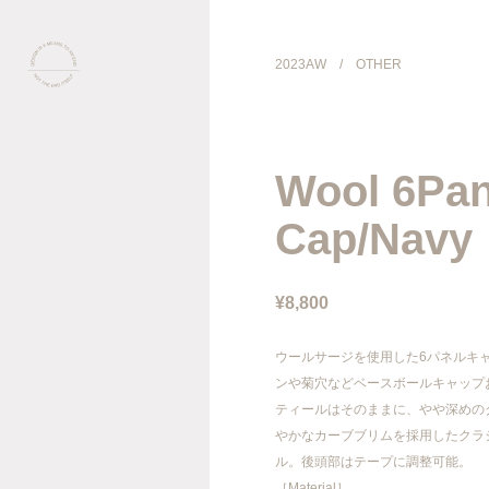
2023AW
/
OTHER
COLLECTION
Wool 6Pan
PRODUCT
Cap/Navy
GALLERY
¥8,800
ONLINE STORE
ウールサージを使用した6パネルキ
STORELIST
ンや菊穴などベースボールキャップ
ティールはそのままに、やや深めの
やかなカーブブリムを採用したクラ
ABOUT
ル。後頭部はテープに調整可能。
［Material］