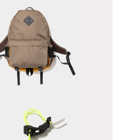
ordura®
ylon
aypack
Common”/D.Beige