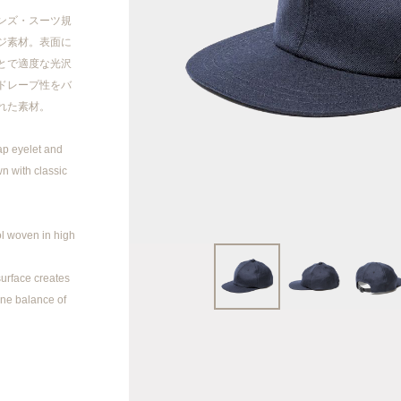
2023AW
メンズ・スーツ規
ジ素材。表面に
2023SS
とで適度な光沢
ドレープ性をバ
2022AW
れた素材。
ap eyelet and
2022SS
wn with classic
2021AW
l woven in high
2021SS
 surface creates
20AW/21SS
fine balance of
2020AW
2020 SS