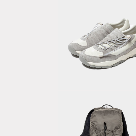
Converse
Odessa/Alu
Grey