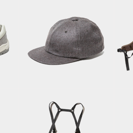
C
N
minum
Wool 6Panel
D
Cap/Charcoal
“