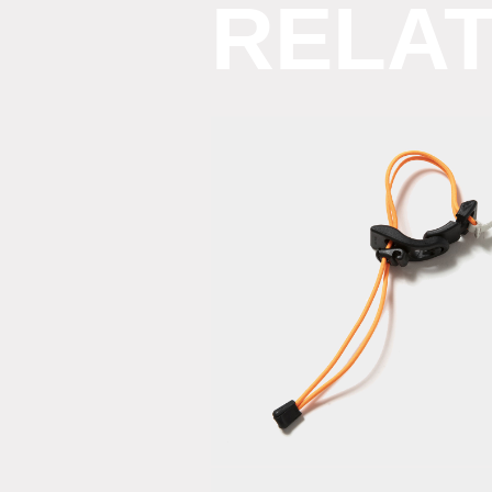
RELA
Bungee Cor
Holder/Safe
Orange