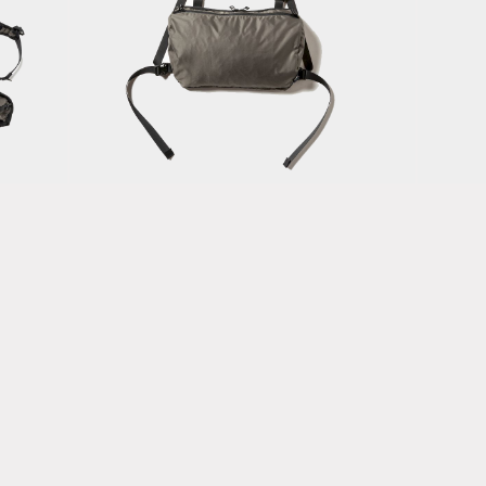
Road Hike
B
Chest
Ho
al
Bag/Charcoal
Ye