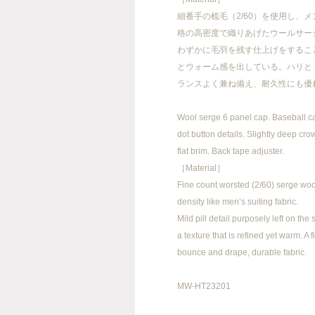
細番手の梳毛（2/60）を使用し、
格の高密度で織りあげたウールサー
わずかに毛羽を残す仕上げをするこ
とウォーム感を出している。ハリと
FACEBOOK
INSTAGRAM
ランスよく兼ね備え、耐久性にも優
Wool serge 6 panel cap. Baseball c
dot button details. Slightly deep cro
info@meanswhile.net
flat brim. Back tape adjuster.
［Material］
Fine count worsted (2/60) serge woo
density like men’s suiting fabric.
Mild pill detail purposely left on the
a texture that is refined yet warm. A 
bounce and drape, durable fabric.
MW-HT23201