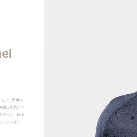
2026AW
el
2026SS
2025AW
2025SS
ャップ。天ボタ
2024AW
お馴染みのディ
クラウン、ゆる
シックスタイ
2024SS