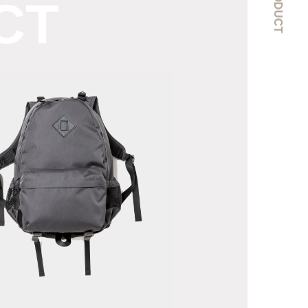
PRODUCT
CT
ordura®
ylon
aypack
Common”/Charcoal