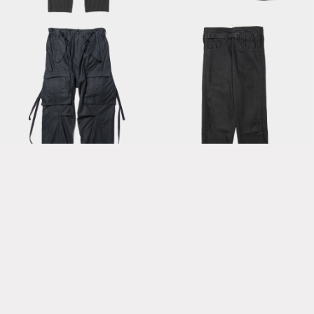
Slacks/Lamp Black
Shorts/Lamp Black
Fatigue Overwrap
PT with Dyneema®
Denim Wrap
/Navy
PT/Black Denim
Denim Wrap