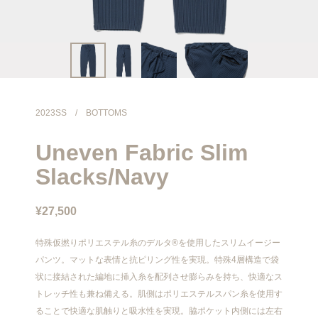
info@meanswhile.net
2023SS
/
BOTTOMS
Uneven Fabric Slim
Slacks/Navy
¥27,500
特殊仮撚りポリエステル糸のデルタ®を使用したスリムイージー
パンツ。マットな表情と抗ピリング性を実現。特殊4層構造で袋
状に接結された編地に挿入糸を配列させ膨らみを持ち、快適なス
トレッチ性も兼ね備える。肌側はポリエステルスパン糸を使用す
ることで快適な肌触りと吸水性を実現。脇ポケット内側には左右