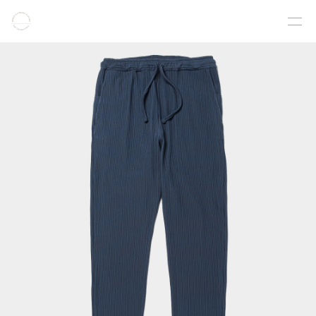
COLLECTION
PRODUCT
GALLERY
ONLINE STORE
STORELIST
ABOUT
FACEBOOK
INSTAGRAM