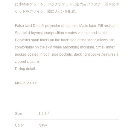
に小物ポケットを、バックポケットは右のみファスナー開きのポ
ケットをデザイン。脇にDカンを配置。
False twist Delta® polyester slim pants. Matte face. Pill resistant.
Special 4 layered composition creates volume and stretch.
Polyester spun fibers on the back side of the fabric allows it to
comfortably on the skin while absorbing moisture. Small inner
pocket located in both side pockets. Back right pocket features a
zipped closure.
D-ring detail.
MW-PT23106
Size
1,2,3,4
Color
Navy