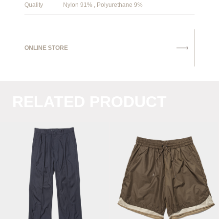
Quality
Nylon 91% , Polyurethane 9%
ONLINE STORE
RELATED PRODUCT
Blur Slit
Ice Touch Sweat