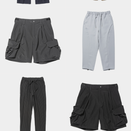
Trouser/Navy
Shorts/D Brown
Luggage Cargo
Triple Cloth Easy
Shorts/Charcoal
Trouser/Ice Blue
Uneven Fabric Slim
Luggage Cargo