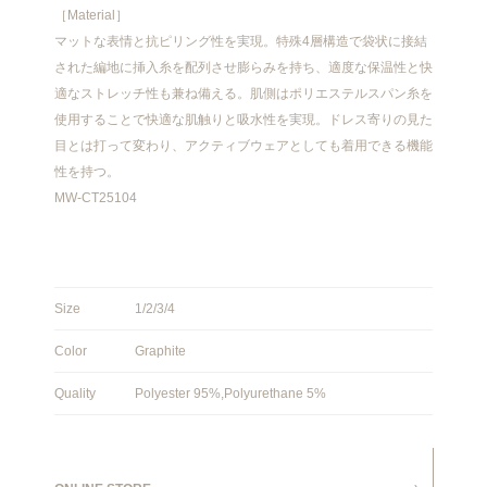
［Material］
マットな表情と抗ピリング性を実現。特殊4層構造で袋状に接結
された編地に挿入糸を配列させ膨らみを持ち、適度な保温性と快
適なストレッチ性も兼ね備える。肌側はポリエステルスパン糸を
使用することで快適な肌触りと吸水性を実現。ドレス寄りの見た
目とは打って変わり、アクティブウェアとしても着用できる機能
性を持つ。
MW-CT25104
Size
1/2/3/4
Color
Graphite
Quality
Polyester 95%,Polyurethane 5%