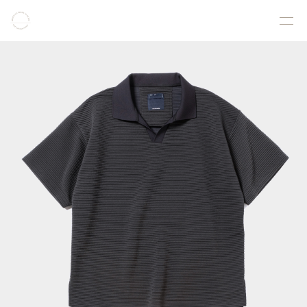
COLLECTION
PRODUCT
GALLERY
ONLINE STORE
STORELIST
ABOUT
FACEBOOK
INSTAGRAM