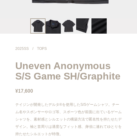
info@meanswhile.net
2025SS
/
TOPS
Uneven Anonymous
S/S Game SH/Graphite
¥17,600
テイジンが開発したデルタ®を使用したS/Sゲームシャツ。チー
ム名やスポンサーやロゴ等、スポーツ色が前面に出ているゲーム
シャツを、素材感とシルエットの構築方法で匿名性を持たせたデ
ザイン。袖と首周りは適度なフィット感、身頃に連れてゆとりを
持たせたシルエットが特徴。