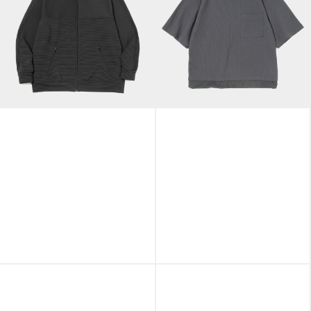
Uneven Anonymous
Track JKT/Ivory
SOLOTEX Waffle
Black
S/S Tee/Charcoal
SOLOTEX Waffle
Uneven Anonymous
S/S Tee/Ivory Black
Track JKT/Graphite