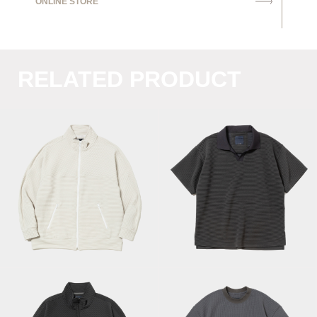
ONLINE STORE
RELATED PRODUCT
Uneven Anonymous
Uneven Anonymous
S/S Game SH/Ivory
Track JKT/Bone
Black