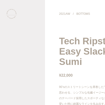
2021AW
/
BOTTOMS
COLLECTION
Tech Rips
PRODUCT
Easy Slack
GALLERY
Sumi
ONLINE STORE
¥22,000
STORELIST
90’sのストリートシーンを席巻した
思わせる、シンプルな化繊イージー
ABOUT
のテーパード採用したスポーティな
穿いた時に綺麗なラインを生み出す