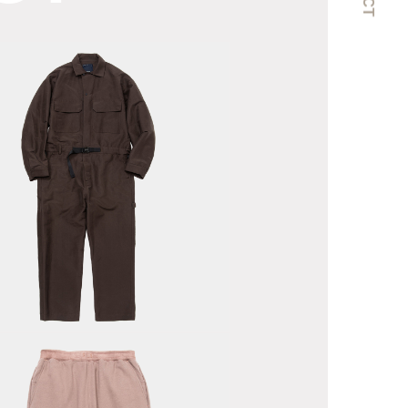
ack
osgrain
erall /
.Brown