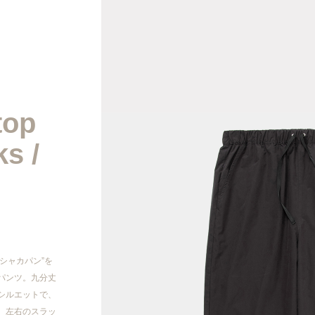
2026AW
top
2026SS
s /
2025AW
2025SS
2024AW
“シャカパン”を
パンツ。九分丈
2024SS
シルエットで、
。左右のスラッ