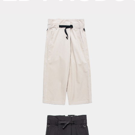
B
Corduroy Fat
Gr
ht
Wrap PT / Off
Ov
ck
White
D