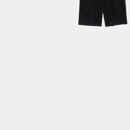
Wrap PT / Of
Black
ONLINE STORE