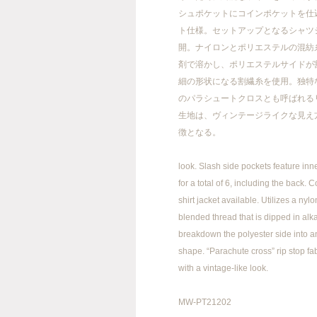
シュポケットにコインポケットを仕込
ト仕様。セットアップとなるシャツ
開。ナイロンとポリエステルの混紡
剤で溶かし、ポリエステルサイドが
FACEBOOK
INSTAGRAM
細の形状になる割繊糸を使用。独特
のパラシュートクロスとも呼ばれる
生地は、ヴィンテージライクな見え
徴となる。
info@meanswhile.net
look. Slash side pockets feature inn
for a total of 6, including the back. 
shirt jacket available. Utilizes a nyl
blended thread that is dipped in alka
breakdown the polyester side into a
shape. “Parachute cross” rip stop fab
with a vintage-like look.
MW-PT21202