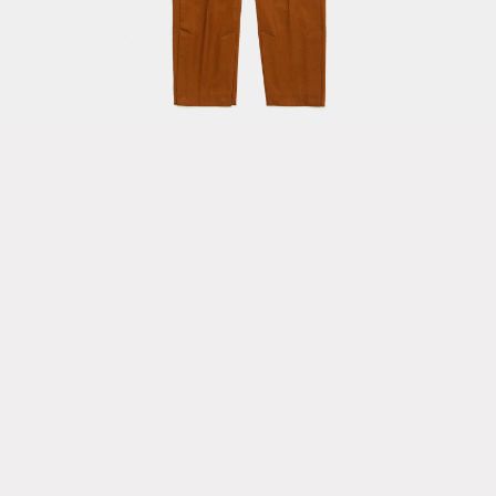
f
Blur Trouser /
Wr
Brown
Mi