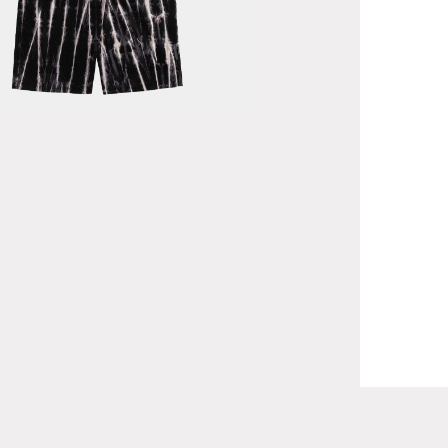
ap PT /
neral