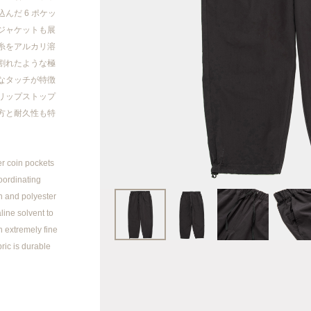
2023AW
んだ 6 ポケッ
ジャケットも展
2023SS
糸をアルカリ溶
割れたような極
2022AW
なタッチが特徴
リップストップ
方と耐久性も特
2022SS
2021AW
er coin pockets
Coordinating
2021SS
on and polyester
line solvent to
20AW/21SS
n extremely fine
ric is durable
2020AW
2020 SS