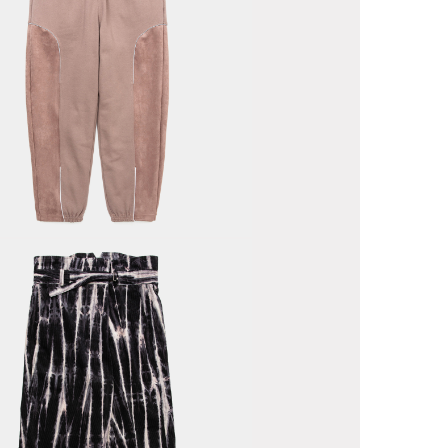
ne Sweat PT
Lotus
yed
rduroy Fat