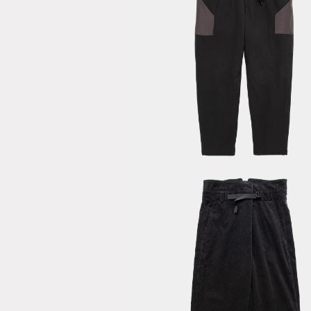
Brushed
Lining Jog 
/ Off Black
Corduroy Fa