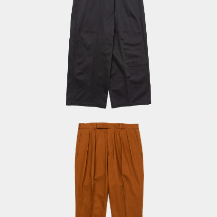
Fat Wrap
PT
PT×Dickies® /
Li
Black
/ 
D
t
Satin Flannel
Co