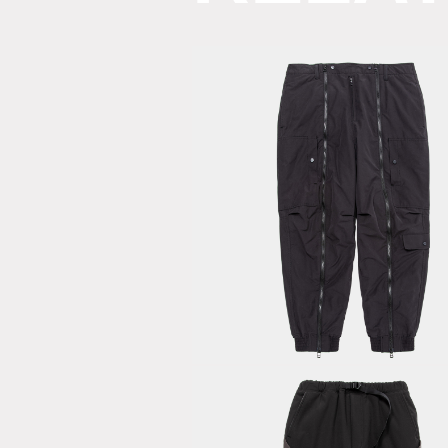
Padding Flig
PT / Off Bla