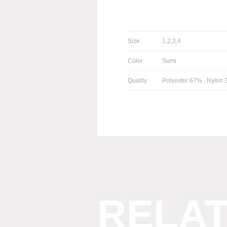
Size
1,2,3,4
Color
Sumi
Quality
Polyester 67% , Nylon
RELA