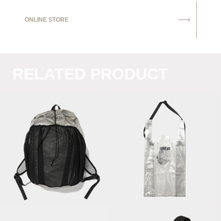
ONLINE STORE
RELATED PRODUCT
Cordura® Ripstop
Market Bag with
Knapsack/Silver
Dyneema®/Fog
Grey
Grey