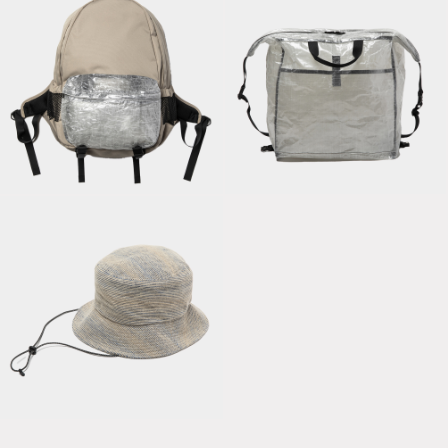
Cordura® Nylon
Shoulder Bag with
Daypack
Dyneema®/Fog
“Common”/Beige
Grey
Hombre Sashiko
Stitch Adjustable
Hat/Sunset