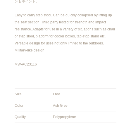
ンもポイント。
Easy to carry step stool. Can be quickly collapsed by lifting up
the seat section. Third party tested for strength and impact
resistance. Adapts for use in a variety of situations such as chair
or step stool, platform for cooler boxes, tabletop stand etc.
Versatile design for uses not only limited to the outdoors.
Military-like design.
MW-AC23116
Size
Free
Color
Ash Grey
Quality
Polypropylene