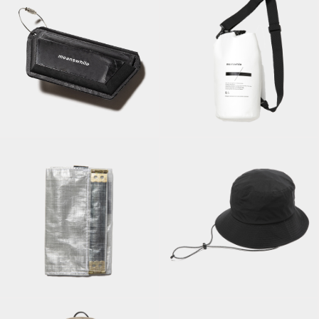
Waterproof Dry
Coin Case/Black
Sack/White
Minimal Wallet with
Dyneema®/Fog
Adjustable
Grey
Hat/Lamp Black