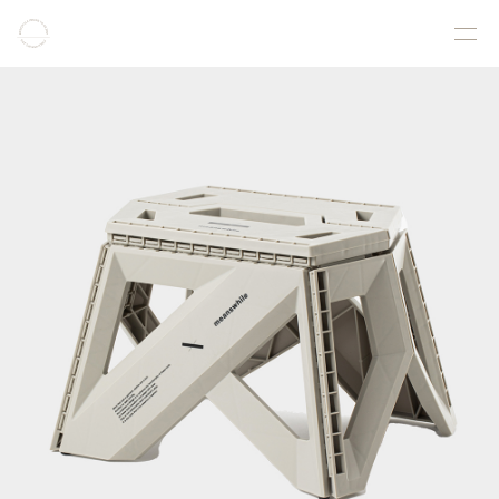
COLLECTION
PRODUCT
GALLERY
ONLINE STORE
STORELIST
ABOUT
FACEBOOK
INSTAGRAM