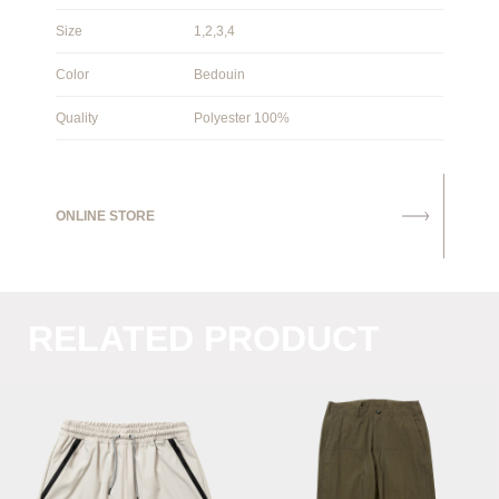
Size
1,2,3,4
Color
Bedouin
Quality
Polyester 100%
ONLINE STORE
RELATED PRODUCT