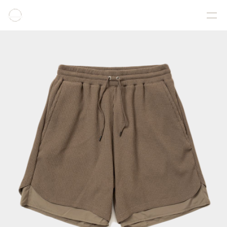
COLLECTION
PRODUCT
GALLERY
ONLINE STORE
STORELIST
ABOUT
FACEBOOK
INSTAGRAM