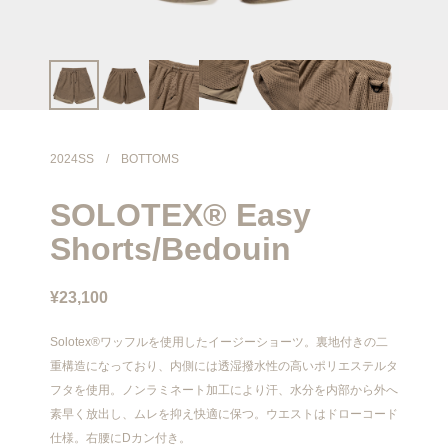
info@meanswhile.net
2024SS
/
BOTTOMS
SOLOTEX® Easy
Shorts/Bedouin
¥23,100
Solotex®ワッフルを使用したイージーショーツ。裏地付きの二
重構造になっており、内側には透湿撥水性の高いポリエステルタ
フタを使用。ノンラミネート加工により汗、水分を内部から外へ
素早く放出し、ムレを抑え快適に保つ。ウエストはドローコード
仕様。右腰にDカン付き。