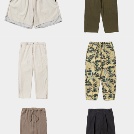
Tech Commuter
Dope Dyed Double
Shorts/Grey
Knee PT/Fog Brown
Side Zip Commuter
Pin Tuck Easy
PT/Grey
Trousers/Sand