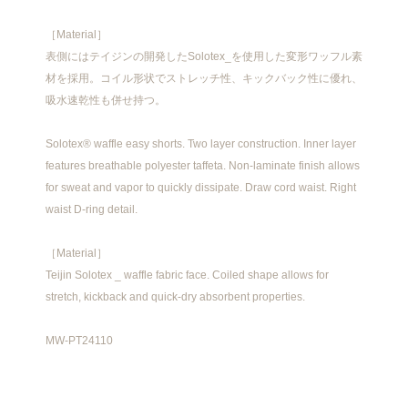
［Material］
表側にはテイジンの開発したSolotex_を使用した変形ワッフル素
材を採用。コイル形状でストレッチ性、キックバック性に優れ、
吸水速乾性も併せ持つ。
Solotex® waffle easy shorts. Two layer construction. Inner layer
features breathable polyester taffeta. Non-laminate finish allows
for sweat and vapor to quickly dissipate. Draw cord waist. Right
waist D-ring detail.
［Material］
Teijin Solotex _ waffle fabric face. Coiled shape allows for
stretch, kickback and quick-dry absorbent properties.
MW-PT24110