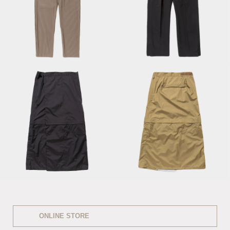
Side Zip Paper
Uneven Fabric Slim
Touch Slacks/Off
Easy PT/Bedouin
Black
3Layer Wrap
3Layer Wrap
Skirt/Off Black
Skirt/Coyote
ONLINE STORE