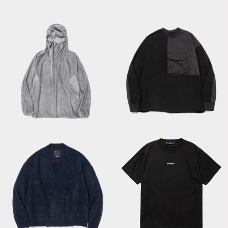
Tee/Taupe
Vest/Grey
Octa® Balaclava
Body Armor L/S
Hoodie/Grey
Tee/Off Black
Mohair Double Knit
Military Roll Dry