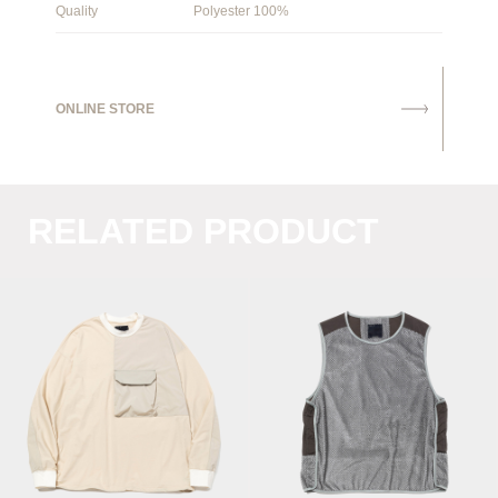
Quality
Polyester 100%
ONLINE STORE
RELATED PRODUCT
Body Armor L/S
Octa® Conditioning