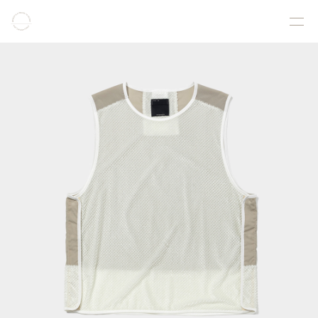
COLLECTION
PRODUCT
GALLERY
ONLINE STORE
STORELIST
ABOUT
FACEBOOK
INSTAGRAM