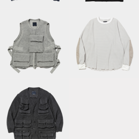
Cardigan/Navy
Tee/Off Black
Body Armor Knit
SOLOTEX Waffle
Vest/Grey
L/S Tee/Taupe
Detachable Knit
Luggage