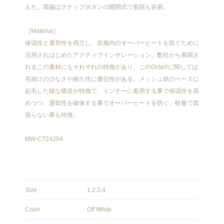
えた。両脇はスナップボタンの開閉式で着脱も容易。
［Material］
保温性と通気性を両立し、衣服内のオーバーヒートを防ぐために
活用されはじめたアクティブインサレーション。数社から展開さ
れるこの素材にもそれぞれの特徴があり、このOcta®に関しては
毛抜けの少なさや耐久性に優位性がある。メッシュ状のベースに
起毛した様な構造が特徴で、インナーに着用する事で保温性を高
めつつ、通気性を確保する事でオーバーヒートを防ぐ。軽量で嵩
張らない事も特徴。
MW-CT24204
Size
1,2,3,4
Color
Off White