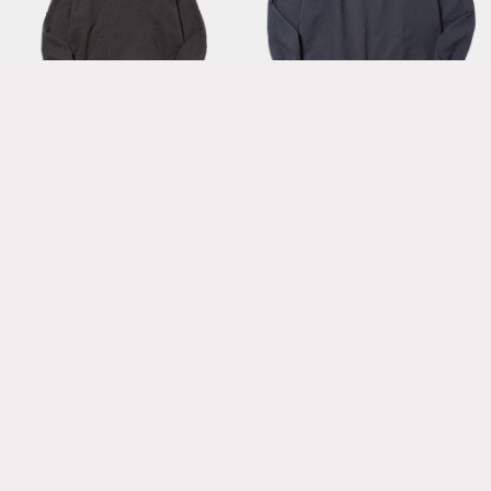
Fade Pad
Fade Pad
Hoodie/Off Black
Sweatshirt/Navy
Fade Split Yoke
Sleeve L/S Tee/Off
Black
ONLINE STORE