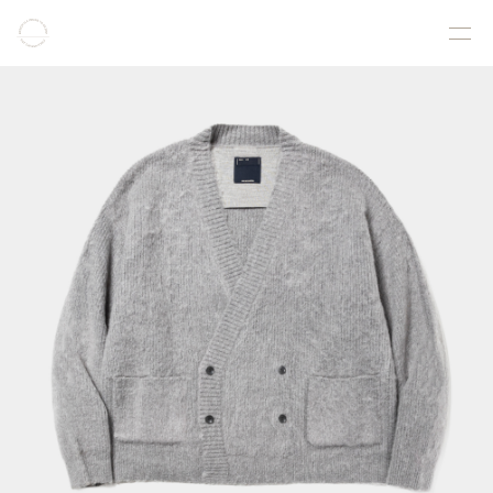
COLLECTION
PRODUCT
GALLERY
ONLINE STORE
STORELIST
ABOUT
FACEBOOK
INSTAGRAM