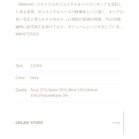
［Material］リサイクルポリエステルをベースにモヘアを混紡し
た糸を使用。ポリエステルベースの軽量性とハリ感に、モヘアの
長い毛足と柔らかさが合わさった独特の質感が特徴。7Gの片畦
編地に起毛加工を掛けており、ボリュームとハリを出している。
MW-KT25203
Size
1/2/3/4
Color
Grey
Quality
Acryl 37%,Nylon 35%,Wool 15%,Mohair
10%,Polyurethane 3%
ONLINE STORE