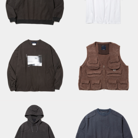
Fade Pad
Abstract
Sweatshirt/Off
Photograph Tee/Off
Black
White A
Abstract
Mohair Knit
Photograph L/S
Luggage
Tee/Off Black A
Vest/Brown