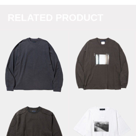
RELATED PRODUCT
Abstract
Fade Split Yoke
Photograph L/S
Sleeve L/S Tee/Navy
Tee/Off Black B