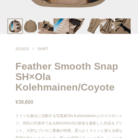
info@meanswhile.net
2024SS
/
SHIRT
Feather Smooth Snap
SH×Ola
Kolehmainen/Coyote
¥39,600
ドイツを拠点に活動する写真家Ola Kolehmainenとのコラボシャ
ツ。同氏の代表作であるBAUHAUSの校舎を撮影した作品をプリ
ント。大胆なブレや二重像が特徴。柔らかくストンと落ちる様な