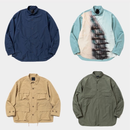
Feather Smooth
Feather Smooth
Snap SH×Ola
Snap SH/Navy
Kolehmainen/Sax
Paper Touch
Uniform Poplin
Feather
Officer’s SH/Sage
Blouson/Beige
Green