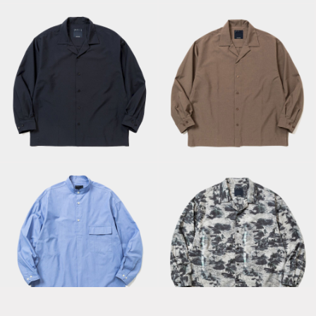
Tropical Side Slit
Tropical Side Slit
Open Collar L/S
Open Collar L/S
SH/Navy
SH/Bedouin
Side Slit Open
Uniform Poplin
Collar L/S SH /
Officer’s SH/Blue
Monotone