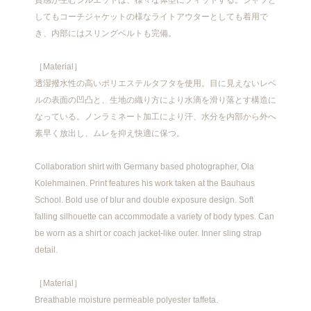
質感が生むシルエットは、様々な体型にフィットする。シャツと
してもコーチジャケットの様なライトアウターとしても着用で
き、内部にはスリングベルトも完備。
［Material］
透湿撥水性の高いポリエステルタフタを使用。目に見えないレベ
ルの表面の凹凸と、生地の織り方により水滴を滑り落とす構造に
なっている。ノンラミネート加工により汗、水分を内部から外へ
素早く放出し、ムレを抑え快適に保つ。
Collaboration shirt with Germany based photographer, Ola
Kolehmainen. Print features his work taken at the Bauhaus
School. Bold use of blur and double exposure design. Soft
falling silhouette can accommodate a variety of body types. Can
be worn as a shirt or coach jacket-like outer. Inner sling strap
detail.
［Material］
Breathable moisture permeable polyester taffeta.