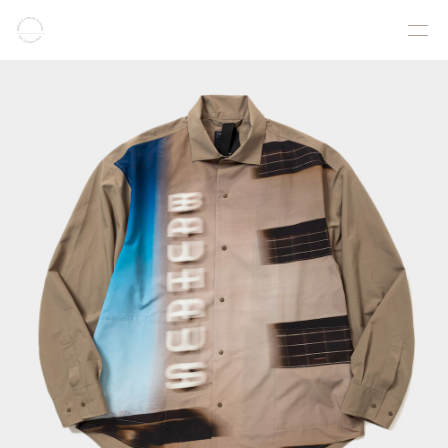
COLLECTION
PRODUCT
GALLERY
ONLINE STORE
STORELIST
ABOUT
FACEBOOK
INSTAGRAM