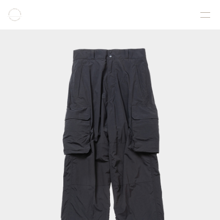
COLLECTION
PRODUCT
GALLERY
ONLINE STORE
STORELIST
ABOUT
FACEBOOK
INSTAGRAM