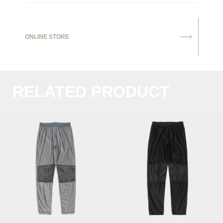
ONLINE STORE
RELATED PRODUCT
Octa® Tights/Off
Octa® Tights/Grey
Black