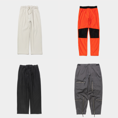
Uneven Fabric Wide
Octa®
Slacks/Off White
Tights/Orange
Uneven Fabric Wide
Alpinix Flight
Slacks/Off Black
PT/Charcoal