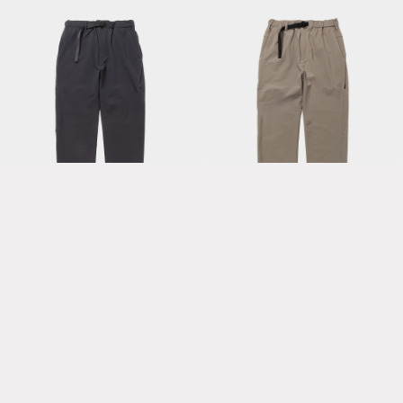
All-Weather Code-
All-Weather Code-
Adjust PT/Off Black
Adjust PT/Taupe
Octa® Tights/Off
White