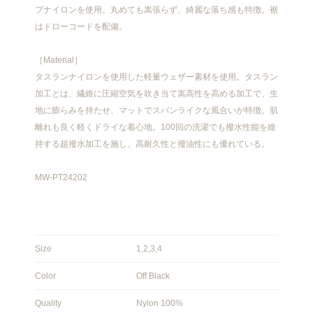
プナイロンを使用。丸めても嵩張らず、綺麗な落ち感も特徴。裾
はドローコードを配備。
［Material］
タスランナイロンを使用した軽量ウェザー素材を使用。タスラン
加工とは、繊維に圧縮空気を吹き当て嵩高性を高める加工で、生
地に膨らみを持たせ、マットでスパンライクな風合いが特徴。肌
離れも良く軽くドライな着心地。100回の洗濯でも撥水性能を維
持する超撥水加工を施し、高耐久性と撥油性にも優れている。
MW-PT24202
Size
1,2,3,4
Color
Off Black
Quality
Nylon 100%