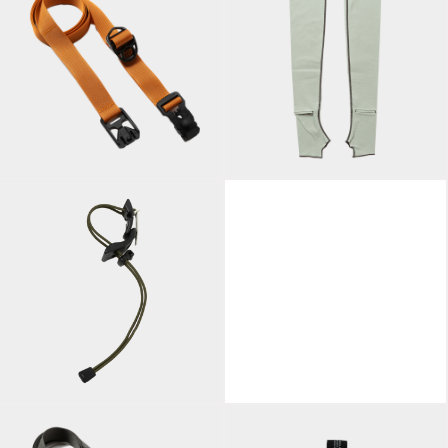
Utility Nylon
37.5® Arm
Belt/Orange
Cover/Sage Green
Bungee Cord
Coin Case
Holder/Khaki
Large/Translucent