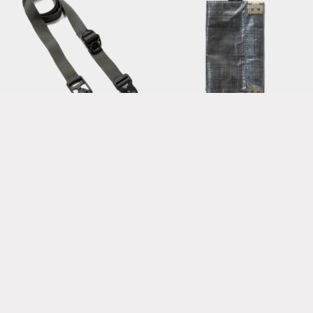
Minimal Wallet with
Utility Nylon
Dyneema®/Steel
Belt/Graphite
Grey
Belly Warmer
Band/Grey