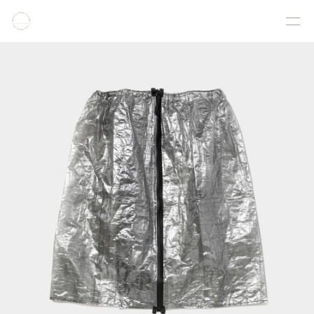
COLLECTION
PRODUCT
GALLERY
ONLINE STORE
STORELIST
ABOUT
FACEBOOK
INSTAGRAM