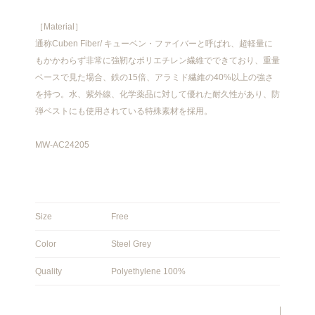
［Material］
通称Cuben Fiber/ キューベン・ファイバーと呼ばれ、超軽量に
もかかわらず非常に強靭なポリエチレン繊維でできており、重量
ベースで見た場合、鉄の15倍、アラミド繊維の40%以上の強さ
を持つ。水、紫外線、化学薬品に対して優れた耐久性があり、防
弾ベストにも使用されている特殊素材を採用。
MW-AC24205
Size
Free
Color
Steel Grey
Quality
Polyethylene 100%