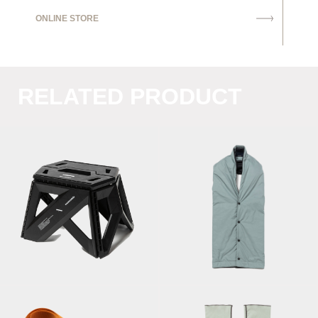
ONLINE STORE
RELATED PRODUCT
PrimaLoft® Padding
Step Stool/Black
Blanket/Sage Green