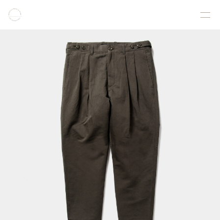
COLLECTION
PRODUCT
GALLERY
ONLINE STORE
STORELIST
ABOUT
FACEBOOK
INSTAGRAM