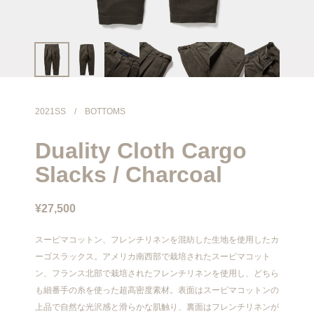
info@meanswhile.net
2021SS
/
BOTTOMS
Duality Cloth Cargo
Slacks / Charcoal
¥27,500
スーピマコットン、フレンチリネンを混紡した生地を使用したカ
ーゴスラックス。アメリカ南西部で栽培されたスーピマコット
ン、フランス北部で栽培されたフレンチリネンを使用し、どちら
も細番手の糸を使った超高密度素材。表面はスーピマコットンの
上品で自然な光沢感と滑らかな肌触り、裏面はフレンチリネンが