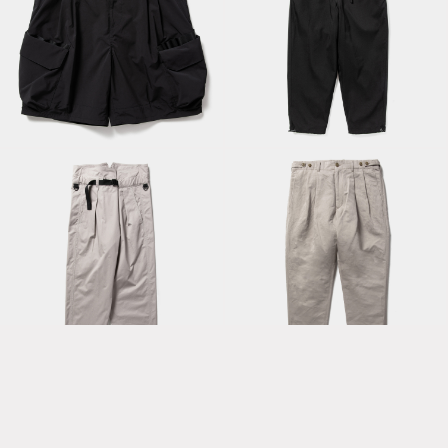
Luggage Cargo
Dry Smooth Easy
Shorts / Off Black
PT / Off Black
High Density
Gabardine Wrap PT
Duality Cloth Cargo
/ Grey
Slacks / Grey