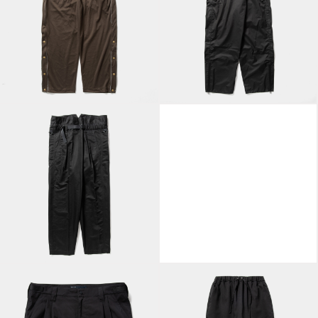
Reflector Popper PT
Waterproof Wrap PT
/ Khaki
/ Off Black
Trinity Cloth Wrap
Graph Line Easy PT
PT / Off Black
/ J.Green