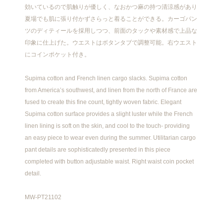
効いているので肌触りが優しく、なおかつ麻の持つ清涼感があり
夏場でも肌に張り付かずさらっと着ることができる。カーゴパン
ツのディティールを採用しつつ、前面のタックや素材感で上品な
印象に仕上げた。ウエストはボタンタブで調整可能。右ウエスト
にコインポケット付き。
Supima cotton and French linen cargo slacks. Supima cotton
from America’s southwest, and linen from the north of France are
fused to create this fine count, tightly woven fabric. Elegant
Supima cotton surface provides a slight luster while the French
linen lining is soft on the skin, and cool to the touch- providing
an easy piece to wear even during the summer. Utilitarian cargo
pant details are sophisticatedly presented in this piece
completed with button adjustable waist. Right waist coin pocket
detail.
MW-PT21102