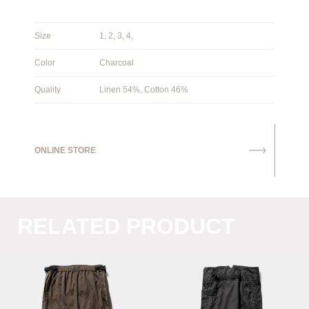
Size
1, 2, 3, 4,
Color
Charcoal
Quality
Linen 54%, Cotton 46%
ONLINE STORE
RELATED PRODUCT