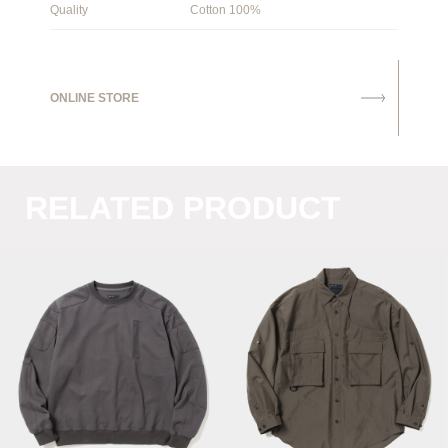
Quality
Cotton 100%
ONLINE STORE
RELATED PRODUCT
Pad Sweatshirt /
Luggage L.S SH /