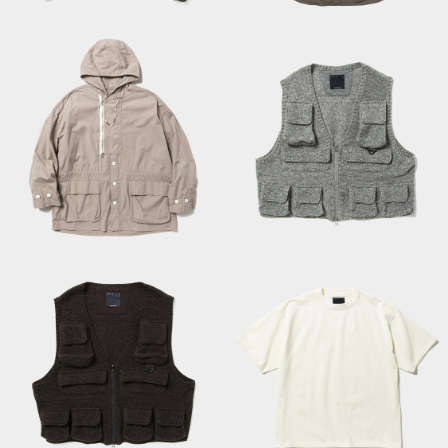
Charcoal
Charcoal
Trinity Cloth Shirt
Knit Luggage Vest /
Hoodie / Pink Beige
Blue Grey
Knit Luggage Vest /
Elastic S/S Tee / Off