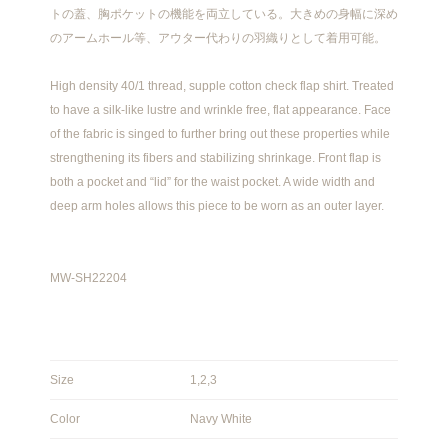
トの蓋、胸ポケットの機能を両立している。大きめの身幅に深め
のアームホール等、アウター代わりの羽織りとして着用可能。
High density 40/1 thread, supple cotton check flap shirt. Treated
to have a silk-like lustre and wrinkle free, flat appearance. Face
of the fabric is singed to further bring out these properties while
strengthening its fibers and stabilizing shrinkage. Front flap is
both a pocket and “lid” for the waist pocket. A wide width and
deep arm holes allows this piece to be worn as an outer layer.
MW-SH22204
Size
1,2,3
Color
Navy White