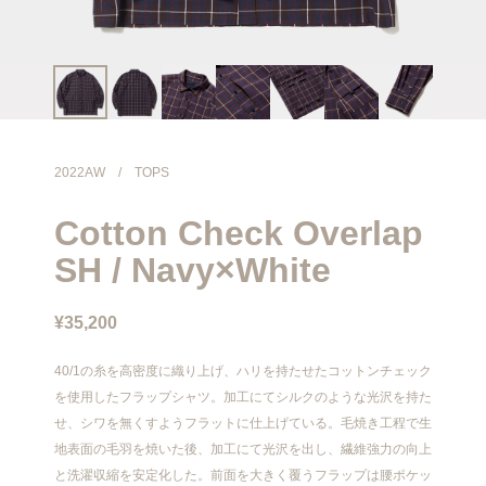
info@meanswhile.net
2022AW
/
TOPS
Cotton Check Overlap
SH / Navy×White
¥35,200
40/1の糸を高密度に織り上げ、ハリを持たせたコットンチェック
を使用したフラップシャツ。加工にてシルクのような光沢を持た
せ、シワを無くすようフラットに仕上げている。毛焼き工程で生
地表面の毛羽を焼いた後、加工にて光沢を出し、繊維強力の向上
と洗濯収縮を安定化した。前面を大きく覆うフラップは腰ポケッ