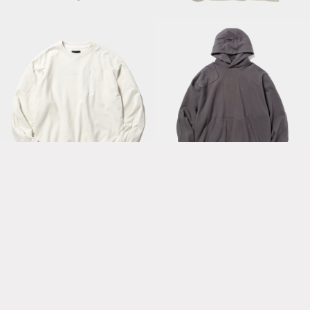
Charcoal
White
Pad Sweatshirt / Off
Pad Hoodie /
White
Charcoal
Trinity Cloth Shirt