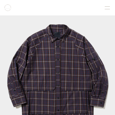
COLLECTION
PRODUCT
GALLERY
ONLINE STORE
STORELIST
ABOUT
FACEBOOK
INSTAGRAM