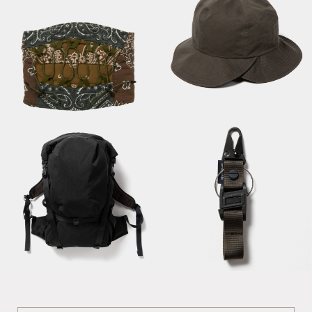
Waving Cord Neck
Warmer×Children of
the discordance /
Split 6 Panel Hat /
Khaki
Charcoal
CORDURA Nylon
“Outside” / Off
Utility Key Ring /
Black
Khaki