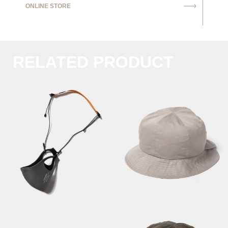
ONLINE STORE
RELATED PRODUCT
Mask Strap /
Split 6 Panel Hat /
Orange
Grey