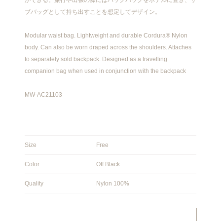
ができる。旅行や出張の際にはバックパックをホテルに置き、サ
ブバッグとして持ち出すことを想定してデザイン。
Modular waist bag. Lightweight and durable Cordura® Nylon
body. Can also be worn draped across the shoulders. Attaches
to separately sold backpack. Designed as a travelling
companion bag when used in conjunction with the backpack
MW-AC21103
Size
Free
Color
Off Black
Quality
Nylon 100%