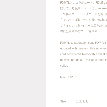
FDMTLとのコラボコート。FDMTL
開している羽織りコートに、meansw
ンであるウェービングコードを胸元
立てパーツは取り外し可能。素材に
FACEBOOK
INSTAGRAM
プナイロンに3レイヤー加工を施し
襟には収納式のフードを内蔵。
FDMTL collaboration coat. FDMTL’s “
updated with meanswhile’s now re
info@meanswhile.net
cord neck detail. Removable chest de
ripstop liner detail. Packable hood l
collar.
MW-JKT20215
Size
1, 2, 3, 4,