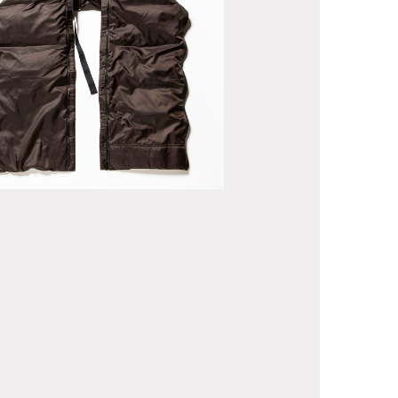
own Unit
ffler Brown