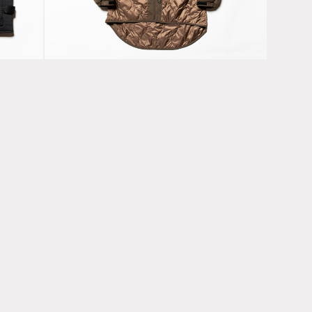
Short PCU L7
Olive