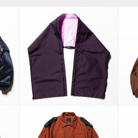
3 
Waterproof
De
A1
Unit Sheet
A
Purple
B