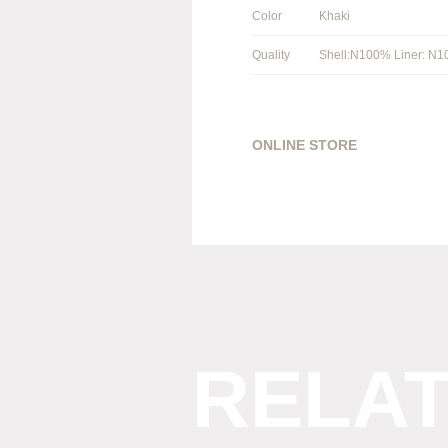
Color
Khaki
Quality
Shell:N100% Liner: N
ONLINE STORE
RELA