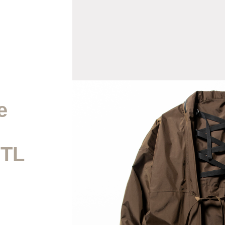
2026AW
2026SS
e
2025AW
TL
2025SS
2024AW
2024SS