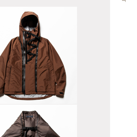
Layer
tachable
norak OP
rown