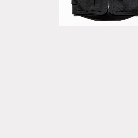
Vest Bag Off
Black
ONLINE STORE