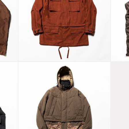
Dress Flannel
D
M51 Brown
Mu
h