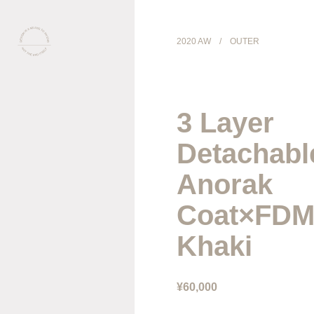
2020 AW
/
OUTER
COLLECTION
3 Layer
PRODUCT
Detachabl
GALLERY
Anorak
Coat×FDM
ONLINE STORE
Khaki
STORELIST
ABOUT
¥60,000