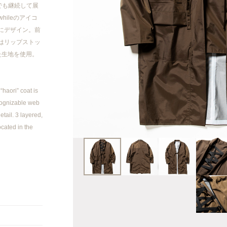
2023AW
でも継続して展
hileのアイコ
にデザイン。前
2023SS
はリップストッ
た生地を使用。
2022AW
2022SS
haori” coat is
cognizable web
2021AW
tail. 3 layered,
ocated in the
2021SS
20AW/21SS
2020AW
2020 SS