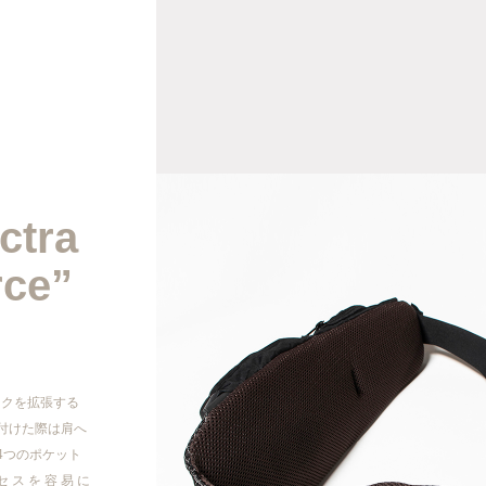
2026AW
2026SS
ctra
2025AW
rce”
2025SS
2024AW
パックを拡張する
付けた際は肩へ
2024SS
4つのポケット
 ス を 容 易 に