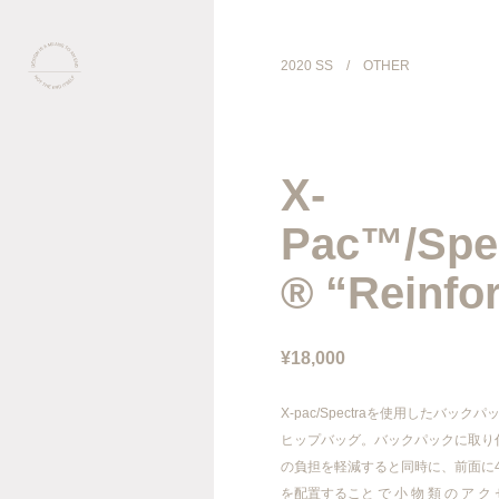
2020 SS
/
OTHER
COLLECTION
X-
PRODUCT
Pac™/Spe
GALLERY
® “Reinfo
ONLINE STORE
¥18,000
STORELIST
X-pac/Spectraを使用したバック
ヒップバッグ。バックパックに取り
ABOUT
の負担を軽減すると同時に、前面に
を配置すること で 小 物 類 の ア ク セ