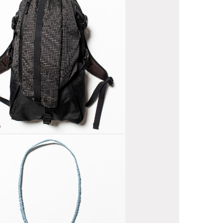
ac™/Spectra®
utside”