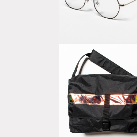
Transition
Color Glass
Black/Green
X-Pac™
“Postman”