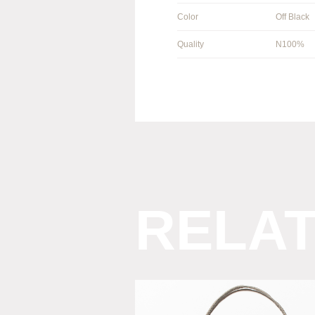
Color
Off Black
Quality
N100%
RELA