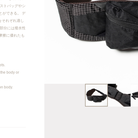
2023AW
エストバッグやシ
とができる。 デ
2023SS
をそれぞれ適し
ト部分には撥水性
2022AW
摩擦に優れたも
2022SS
ets.
2021AW
 the body or
2021SS
on body.
20AW/21SS
2020AW
2020 SS