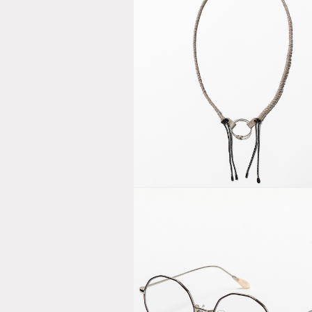
Bungee
Leather Nec
Strap Sand