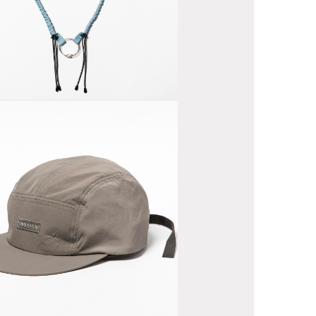
ungee
e
ather Neck
rap Ice Blue
lon Jet Cap
rey