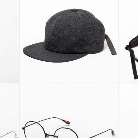
X-
k
Wool B.B Cap
P
Charcoal
“O
Transition