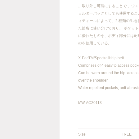
。取り外し可能にすることで 、ウ
ョルダーバッグとしても使用するこ
ィティールによって、2 種類の生地
た箇所に使い分けており、 ポケッ
FACEBOOK
INSTAGRAM
に優れたものを、ボディ部分には耐
のを使用している。
X-PacTM/Spectra® hip belt.
info@meanswhile.net
Comprises of 4 easy to access pock
Can be worn around the hip, across
over the shoulder.
Water repellent pockets, anti-abrasi
MW-AC20113
Size
FREE