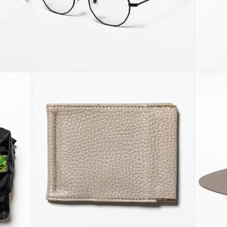
Color Glass
B
Gunmetal/Sapphir
Le
Blue
St
Leather
Money Clip
Ny
Sand
G