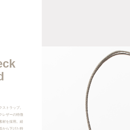
2026AW
2026SS
eck
2025AW
d
2025SS
2024AW
クストラップ。
クレザーの特徴
2024SS
素材を採用。経
首から下げた時