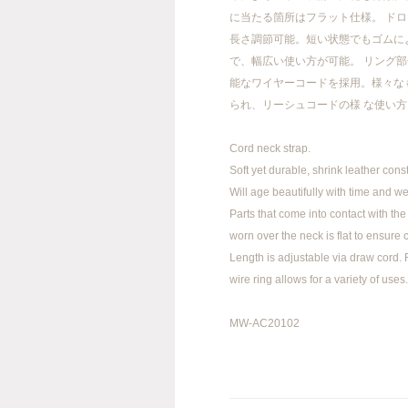
に当たる箇所はフラット仕様。 ド
長さ調節可能。短い状態でもゴムに
で、幅広い使い方が可能。 リング
能なワイヤーコードを採用。様々な
FACEBOOK
INSTAGRAM
られ、リーシュコードの様 な使い
Cord neck strap.
Soft yet durable, shrink leather const
info@meanswhile.net
Will age beautifully with time and we
Parts that come into contact with t
worn over the neck is flat to ensure 
Length is adjustable via draw cord
wire ring allows for a variety of uses.
MW-AC20102