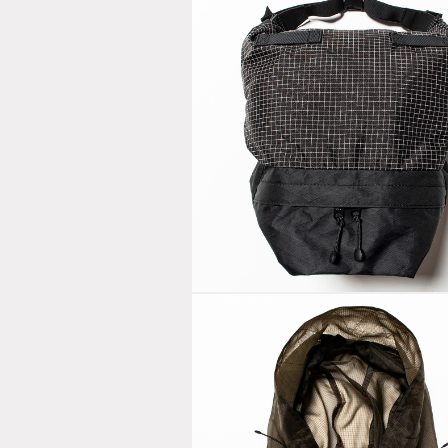
X-
Pac™/Spect
“Lid”