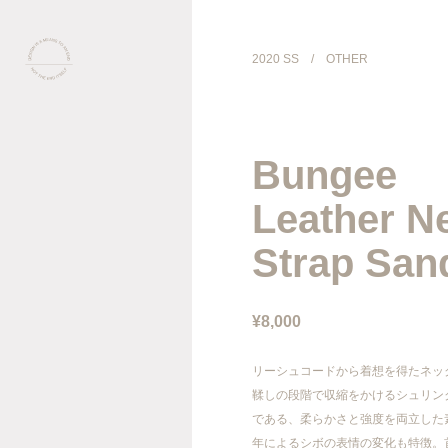
2020 SS
/
OTHER
COLLECTION
Bungee
PRODUCT
Leather N
GALLERY
Strap San
ONLINE STORE
¥8,000
STORELIST
リーシュコードから着想を得たネッ
鞣しの段階で収縮をかけるシュリン
ABOUT
である、柔らかさと強度を両立した
年によるシボの表情の変化も特徴。