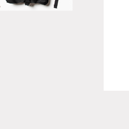
utside”
FACEBOOK
INSTAGRAM