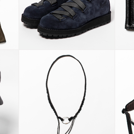
Danner
sh
Mountain
Le
“Harness”
Mo
i
Ocean/Reflect
Of
Bungee
e
Leather Neck
X-
Strap Off
P