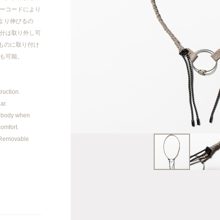
2023AW
ローコードにより
より伸びるの
2023SS
部分は取り外し可
ものに取り付け
2022AW
方も可能。
2022SS
ruction.
ar.
2021AW
he body when
comfort.
2021SS
. Removable
20AW/21SS
2020AW
2020 SS