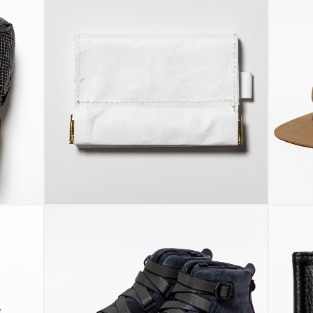
ra®
Tyvek® Travel
Ny
Wallet
C