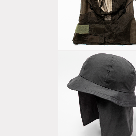
Rip Stop Me
“Bugs Off”
Hoodie Khak
Nylon Shad
Cover Hat