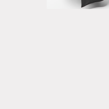
Charcoal
ONLINE STORE
© meanswhile