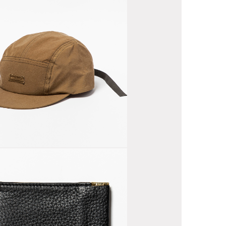
lon Jet Cap
oyote