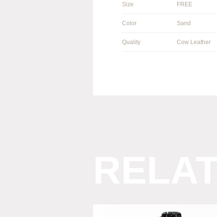
Size
FREE
Color
Sand
Quality
Cow Leather
RELA