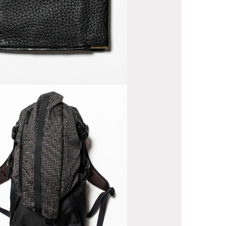
ather
ney Clip
f Black
ac™/Spectra®