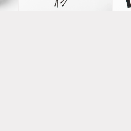
Black
“O