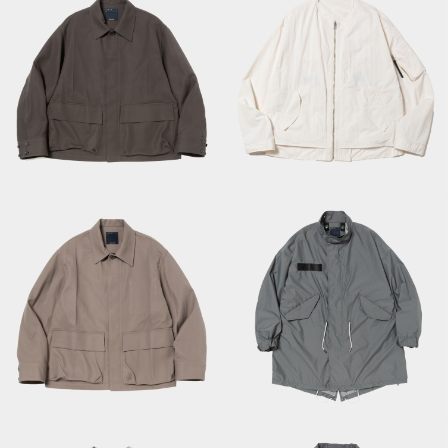
Paper Touch
Fade Crease
Reversible 4Way
Coverall/Graphite
JKT/Off White
MINOTECH®
Fade Crease
Folding Field
Coverall/Grey
Parka/Digtal Grey