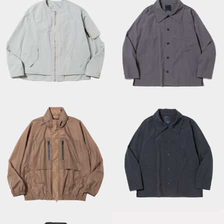
Paper Touch
Reversible 4Way
JKT/Moon
Nylon Coverall/Grey
Airy Nylon Wind
Nylon Coverall/Off
JKT/Ram Umber
Black