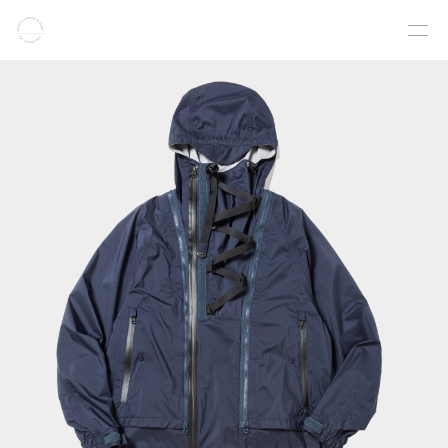
COLLECTION
PRODUCT
GALLERY
ONLINE STORE
STORELIST
ABOUT
FACEBOOK
INSTAGRAM