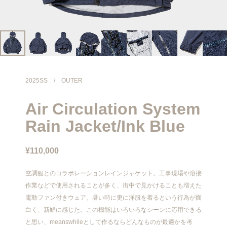
info@meanswhile.net
2025SS
/
OUTER
Air Circulation System
Rain Jacket/Ink Blue
¥110,000
空調服とのコラボレーションレインジャケット。工事現場や溶接
作業などで使用されることが多く、街中で見かけることも増えた
電動ファン付きウェア。暑い時に更に洋服を着るという行為が面
白く、新鮮に感じた。この機能はいろいろなシーンに応用できる
と思い、meanswhileとして作るならどんなものが最適かを考