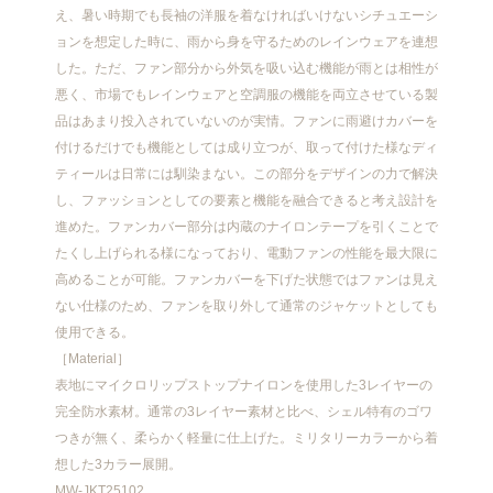
え、暑い時期でも長袖の洋服を着なければいけないシチュエーシ
ョンを想定した時に、雨から身を守るためのレインウェアを連想
した。ただ、ファン部分から外気を吸い込む機能が雨とは相性が
悪く、市場でもレインウェアと空調服の機能を両立させている製
品はあまり投入されていないのが実情。ファンに雨避けカバーを
付けるだけでも機能としては成り立つが、取って付けた様なディ
ティールは日常には馴染まない。この部分をデザインの力で解決
し、ファッションとしての要素と機能を融合できると考え設計を
進めた。ファンカバー部分は内蔵のナイロンテープを引くことで
たくし上げられる様になっており、電動ファンの性能を最大限に
高めることが可能。ファンカバーを下げた状態ではファンは見え
ない仕様のため、ファンを取り外して通常のジャケットとしても
使用できる。
［Material］
表地にマイクロリップストップナイロンを使用した3レイヤーの
完全防水素材。通常の3レイヤー素材と比べ、シェル特有のゴワ
つきが無く、柔らかく軽量に仕上げた。ミリタリーカラーから着
想した3カラー展開。
MW-JKT25102